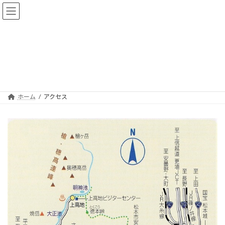
コ
ナ
ン
ビ
テ
ゲ
ン
ー
ツ
シ
へ
ョ
アクセス
ス
ン
キ
に
ッ
移
プ
動
ホーム
アクセス