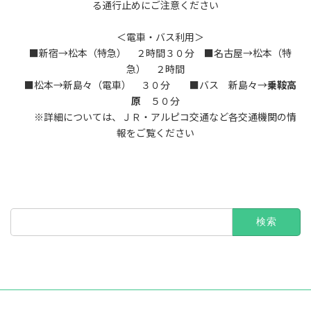
る通行止めにご注意ください
＜電車・バス利用＞
■新宿→松本（特急） ２時間３０分 ■名古屋→松本（特
急） ２時間
■松本→新島々（電車） ３０分 ■バス 新島々→
乗鞍高
原
５０分
※詳細については、ＪＲ・アルピコ交通など各交通機関の情
報をご覧ください
検
索: