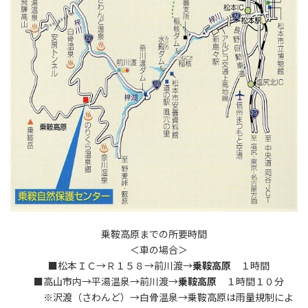
乗鞍高原までの所要時間
＜車の場合＞
■松本ＩＣ→Ｒ１５８→前川渡→
乗鞍高原
１時間
■高山市内→平湯温泉→前川渡→
乗鞍高原
１時間１０分
※沢渡（さわんど）→白骨温泉→乗鞍高原は雨量規制によ