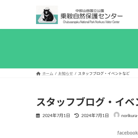
コ
ナ
ン
ビ
テ
ゲ
ン
ー
ツ
シ
へ
ョ
ス
ン
キ
に
ッ
移
プ
動
ホーム
お知らせ
スタッフブログ・イベントなど
スタッフブログ・イベ
最
2024年7月1日
2024年7月1日
norikura
終
更
faceboo
新