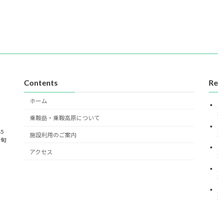
Contents
Re
ホーム
乗鞍岳・乗鞍高原について
45
施設利用のご案内
中旬
アクセス