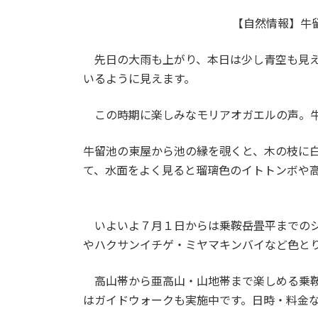
日
時
【自然情報】牛
:
先日の大雨も上がり、本日は少し青空も見え
いるように見えます。
この時期に楽しみなモリアオガエルの声。牛
牛留池の東屋から池の縁を覗くと、木の枝に
て、水面をよく見ると瑠璃色のイトトンボや
いよいよ７月１日からは乗鞍岳畳平までのシ
やハクサンイチゲ・ミヤマキンバイなど色と
高山帯から亜高山・山地帯まで楽しめる乗鞍
はガイドウォークも実施中です。日時・料金