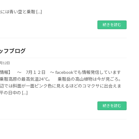
た。
には青い空と乗鞍 […]
続きを読む
ッフブログ
7月12日
情報】 ～ 7月１２日 ～ facebookでも情報発信しています
乗鞍高原の最高気温24℃。 乗鞍岳の高山植物は今が見ごろ。
辺では斜面が一面ピンク色に見えるほどのコマクサに出会えま
平の日中の […]
続きを読む