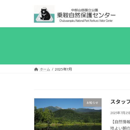
コ
ナ
ン
ビ
テ
ゲ
ン
ー
ツ
シ
へ
ョ
ス
ン
キ
に
ッ
移
プ
動
ホーム
2025年7月
スタッ
お知らせ
2025年7月25
【自然情報
地よい朝