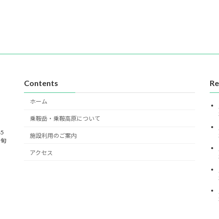
Contents
Re
ホーム
乗鞍岳・乗鞍高原について
45
施設利用のご案内
中旬
アクセス