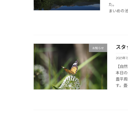
まいめの池
スタ
お知らせ
2025年
【自然
本日の
畳平周
す。畳